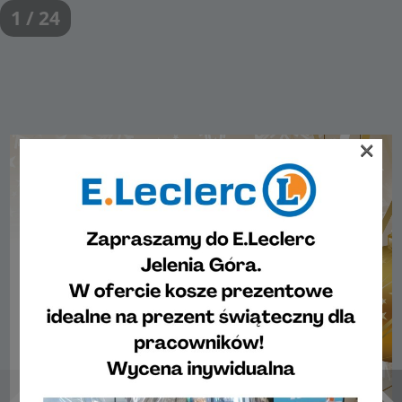
1 / 24
×