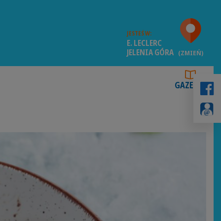
JESTEŚ W:
E. LECLERC
JELENIA GÓRA
(ZMIEŃ)
GAZETKI