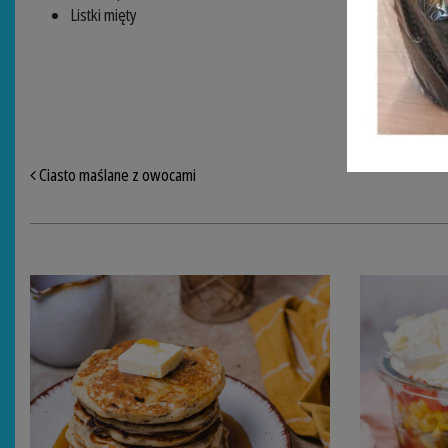
Listki mięty
NAWIGACJA PO ARTYKUŁACH
Ciasto maślane z owocami