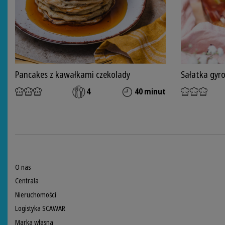
Pancakes z kawałkami czekolady
Sałatka gyr
4
40 minut
O nas
Centrala
Nieruchomości
Logistyka SCAWAR
Marka własna