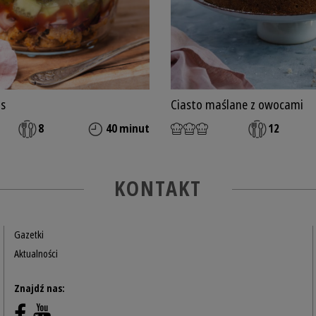
os
Ciasto maślane z owocami
8
40 minut
12
KONTAKT
Gazetki
Aktualności
Znajdź nas: