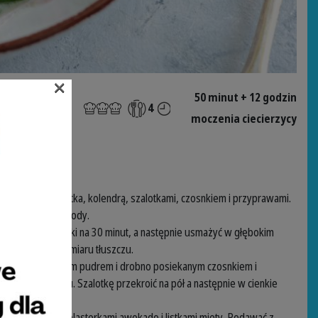
×
50 minut + 12 godzin
4
moczenia ciecierzycy
 12 godzin.
ęsa, razem z natka, kolendrą, szalotkami, czosnkiem i przyprawami.
dodać odrobinę wody.
dłożyć do lodówki na 30 minut, a następnie usmażyć w głębokim
y odciekły z nadmiaru tłuszczu.
nek, oliwą, cukrem pudrem i drobno posiekanym czosnkiem i
, dodać do kefiru. Szalotkę przekroić na pół a następnie w cienkie
 pieprzem.
ele. Udekorować plasterkami awokado i listkami mięty. Podawać z