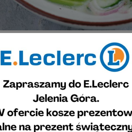
SPOSÓB PRZYGOTOWANIA:
Dzień wcześniej zalać suchą ciecierzycę wodą i moczyć minimum
Następnego dnia odsączyć ciecierzycę. Zmielić w maszynce do mi
Dodać mąkę i wyrobić rękami. Gdyby masa się nie lepiła można 
Z masy uformować małe falafele wielkości orzecha włoskiego. O
tłuszczu. Usmażone falafele odkładać na ręczniki papierowe, żeb
Przygotować kefirową mizerię: kefir wymieszać z sokiem z limo
koperkiem. Ogórki przekroić na pół a następnie pokroić w plastry
piórka, dodać do kefiru. Wszystko wymieszać, przyprawić solą i
Do miseczek nałożyć kefirową mizerię, na to ułożyć ciepłe falaf