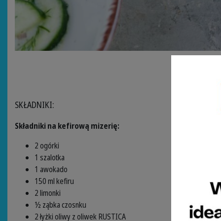
SKŁADNIKI:
Składniki na kefirową mizerię:
2 ogórki
1 szalotka
1 awokado
150 ml kefiru
2 limonki
½ ząbka czosnku
2 łyżki oliwy z oliwek RUSTICA