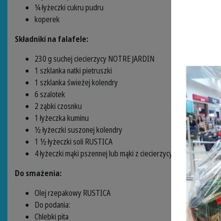
¼ łyżeczki cukru pudru
koperek
Składniki na falafele:
230 g suchej ciecierzycy NOTRE JARDIN
1 szklanka natki pietruszki
1 szklanka świeżej kolendry
6 szalotek
2 ząbki czosnku
1 łyżeczka kuminu
½ łyżeczki suszonej kolendry
1 ½ łyżeczki soli RUSTICA
4 łyżeczki mąki pszennej lub mąki z ciecierzycy
Do smażenia:
Olej rzepakowy RUSTICA
Do podania:
Chlebki pita