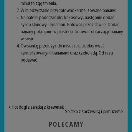
minut to zgęstnienia.
W międzyczasie przygotować karmelizowane banany:
Na patelni podgrzać olej kokosowy, następnie dodać
syrop klonowy i cynamon. Gotować przez chwilę. Dodać
banany pokrojone w plasterki. Gotować obtaczając banany
w sosie.
Owsiankę przełożyć do miseczek. Udekorować
karmelizowanymi bananami oraz czekoladą. Od razu
podawać.
NAWIGACJA PO ARTYKUŁACH
Hot dogi z sałatką z krewetek
Sałatka z soczewicą i jarmużem
POLECAMY