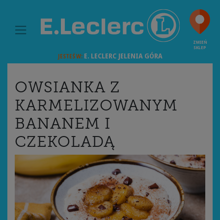
MAIN NAVIGATION
ZMIEŃ
SKLEP
E. LECLERC
JELENIA GÓRA
JESTEŚ W:
OWSIANKA Z
KARMELIZOWANYM
BANANEM I
CZEKOLADĄ