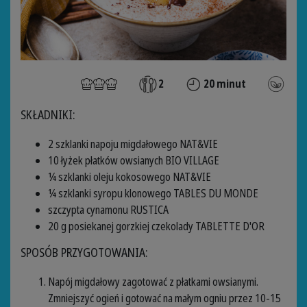
2
20 minut
SKŁADNIKI:
2 szklanki napoju migdałowego NAT&VIE
10 łyżek płatków owsianych BIO VILLAGE
¼ szklanki oleju kokosowego NAT&VIE
¼ szklanki syropu klonowego TABLES DU MONDE
szczypta cynamonu RUSTICA
20 g posiekanej gorzkiej czekolady TABLETTE D'OR
SPOSÓB PRZYGOTOWANIA:
Napój migdałowy zagotować z płatkami owsianymi.
Zmniejszyć ogień i gotować na małym ogniu przez 10-15