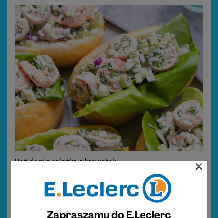
Hot dogi z sałatką z krewetek
×
10
130 minut