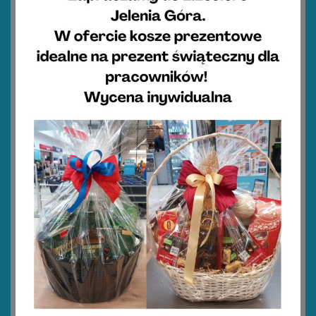
Muffinki marchewkowe z borówkami
20
50 minut