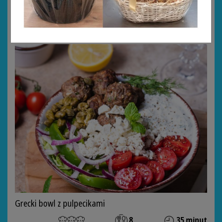
Deser chia o smaku tiramisu
Grecki bowl z pulpecikami
8
35 minut