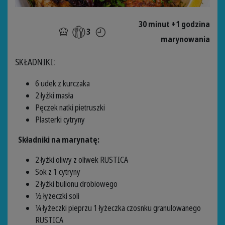
30 minut +1 godzina
3
marynowania
SKŁADNIKI:
6 udek z kurczaka
2 łyżki masła
Pęczek natki pietruszki
Plasterki cytryny
Składniki na marynatę:
2 łyżki oliwy z oliwek RUSTICA
Sok z 1 cytryny
2 łyżki bulionu drobiowego
½ łyżeczki soli
¼ łyżeczki pieprzu 1 łyżeczka czosnku granulowanego
RUSTICA