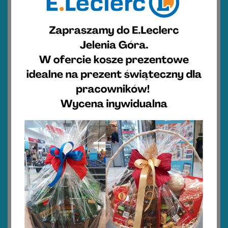
Sałatka z dynią i komosą ryżową
4
45 minut