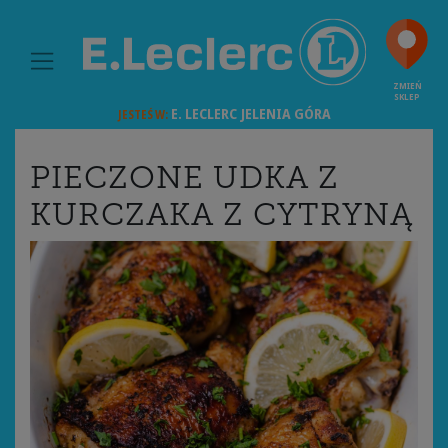
MAIN NAVIGATION
ZMIEŃ
SKLEP
E. LECLERC
JELENIA GÓRA
JESTEŚ W:
PIECZONE UDKA Z
KURCZAKA Z CYTRYNĄ