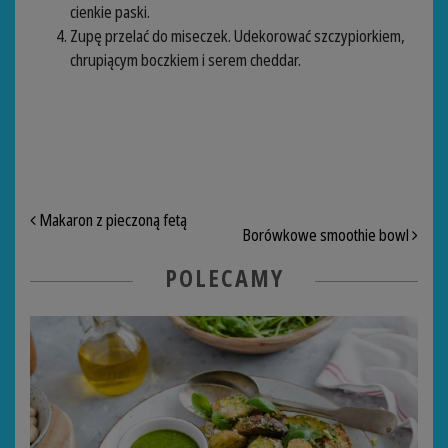
cienkie paski.
Zupę przelać do miseczek. Udekorować szczypiorkiem,
chrupiącym boczkiem i serem cheddar.
NAWIGACJA PO ARTYKUŁACH
Makaron z pieczoną fetą
Borówkowe smoothie bowl
POLECAMY