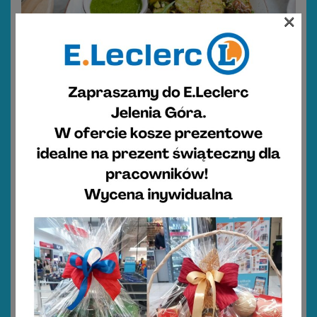
×
Pieczone młode ziemniaki z pesto i pistacjami
4
35 minut