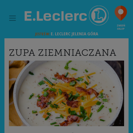
MAIN NAVIGATION
ZMIEŃ
SKLEP
E. LECLERC
JELENIA GÓRA
JESTEŚ W:
ZUPA ZIEMNIACZANA