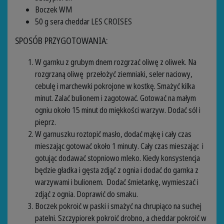
Boczek WM
50 g sera cheddar LES CROISES
SPOSÓB PRZYGOTOWANIA:
W garnku z grubym dnem rozgrzać oliwę z oliwek. Na
rozgrzaną oliwę przełożyć ziemniaki, seler naciowy,
cebulę i marchewki pokrojone w kostkę. Smażyć kilka
minut. Zalać bulionem i zagotować. Gotować na małym
ogniu około 15 minut do miękkości warzyw. Dodać sól i
pieprz.
W garnuszku roztopić masło, dodać mąkę i cały czas
mieszając gotować około 1 minuty. Cały czas mieszając i
gotując dodawać stopniowo mleko. Kiedy konsystencja
będzie gładka i gęsta zdjąć z ognia i dodać do garnka z
warzywami i bulionem. Dodać śmietankę, wymieszać i
zdjąć z ognia. Doprawić do smaku.
Boczek pokroić w paski i smażyć na chrupiąco na suchej
patelni. Szczypiorek pokroić drobno, a cheddar pokroić w