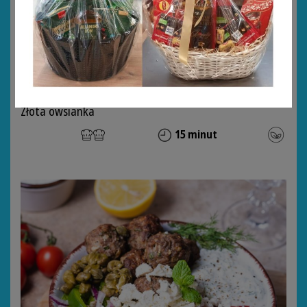
Złota owsianka
15 minut