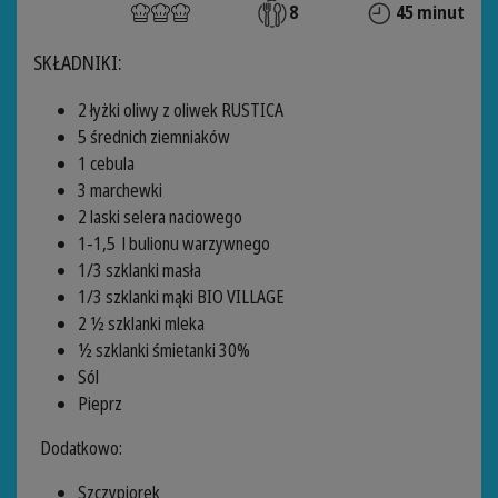
8
45 minut
SKŁADNIKI:
2 łyżki oliwy z oliwek RUSTICA
5 średnich ziemniaków
1 cebula
3 marchewki
2 laski selera naciowego
1-1,5 l bulionu warzywnego
1/3 szklanki masła
1/3 szklanki mąki BIO VILLAGE
2 ½ szklanki mleka
½ szklanki śmietanki 30%
Sól
Pieprz
Dodatkowo:
Szczypiorek