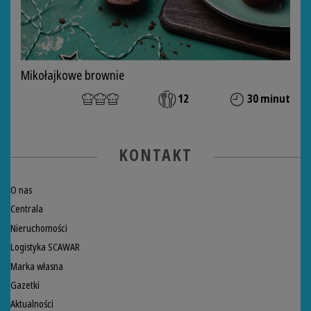
Mikołajkowe brownie
12
30 minut
KONTAKT
O nas
Centrala
Nieruchomości
Logistyka SCAWAR
Marka własna
Gazetki
Aktualności