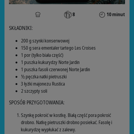
8
10 minut
SKŁADNIKI:
200 g szynki konserwowej
150 g sera ementaler tartego Les Croises
1 por (tylko biała część)
1 puszka kukurydzy Norte Jardin
1 puszka fasoli czerwonej Norte Jardin
½ pęczka natki pietruszki
3 łyżki majonezu Rustica
2 szczypty soli
SPOSÓB PRZYGOTOWANIA:
Szynkę pokroić w kostkę. Białą część pora pokroić
drobno. Natkę pietruszki drobno posiekać. Fasolę i
kukurydzę wypłukać z zalewy.