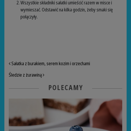
Wszystkie składniki sałatki umieścić razem w misce i
wymieszać. Odstawić na kilka godzin, żeby smaki się
połączyły.
NAWIGACJA PO ARTYKUŁACH
Sałatka z burakiem, serem kozim i orzechami
Śledzie z żurawiną
POLECAMY