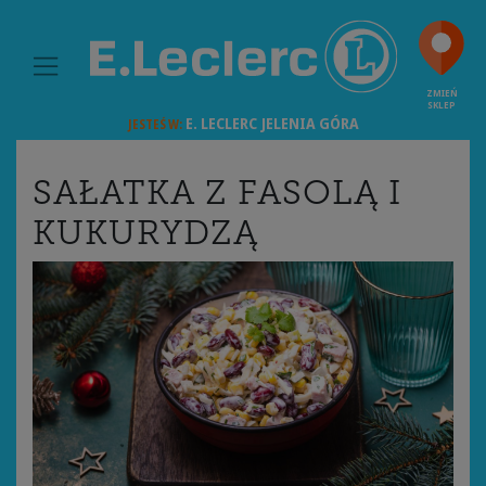
MAIN NAVIGATION
ZMIEŃ
SKLEP
E. LECLERC
JELENIA GÓRA
JESTEŚ W:
SAŁATKA Z FASOLĄ I
KUKURYDZĄ