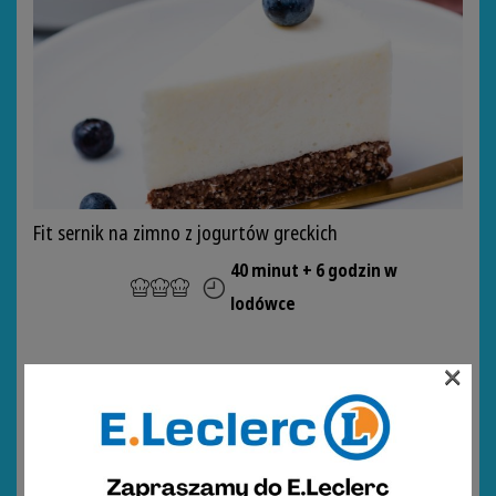
Fit sernik na zimno z jogurtów greckich
40 minut + 6 godzin w
lodówce
×