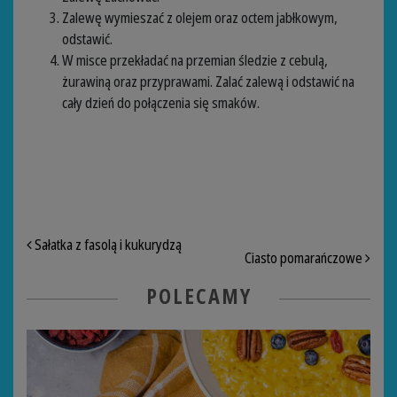
Zalewę wymieszać z olejem oraz octem jabłkowym,
odstawić.
W misce przekładać na przemian śledzie z cebulą,
żurawiną oraz przyprawami. Zalać zalewą i odstawić na
cały dzień do połączenia się smaków.
NAWIGACJA PO ARTYKUŁACH
Sałatka z fasolą i kukurydzą
Ciasto pomarańczowe
POLECAMY