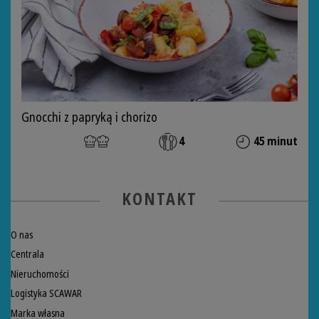
Gnocchi z papryką i chorizo
4
45 minut
KONTAKT
O nas
Centrala
Nieruchomości
Logistyka SCAWAR
Marka własna