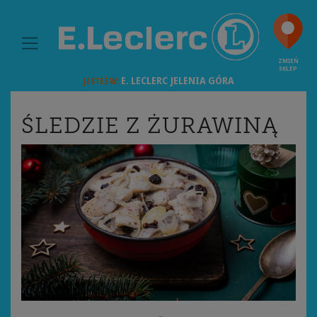
MAIN NAVIGATION
ZMIEŃ
SKLEP
E. LECLERC
JELENIA GÓRA
JESTEŚ W:
ŚLEDZIE Z ŻURAWINĄ