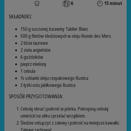
6
15 minut
SKŁADNIKI:
150 g suszonej żurawiny Tablier Blanc
500 g filetów śledziowych w oleju Ronde des Mers
2 liście laurowe
2 ziela angielskie
6 goździków
pieprz mielony
1 cebula
½ szklanki oleju rzepakowego Rustica
3 łyżki octu jabłkowego Rustica
SPOSÓB PRZYGOTOWANIA:
Cebulę obrać i pokroić w piórka. Pokrojoną cebulę
umieścić na sitku i przelać wrzątkiem.
Śledzie odsączyć z zalewy i pokroić na mniejsze kawałki.
Zalewę zachować.