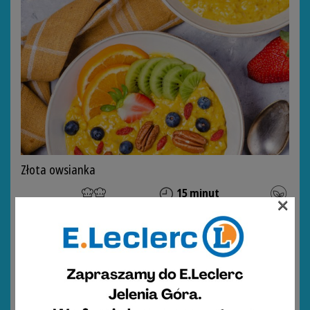
Złota owsianka
15 minut
×